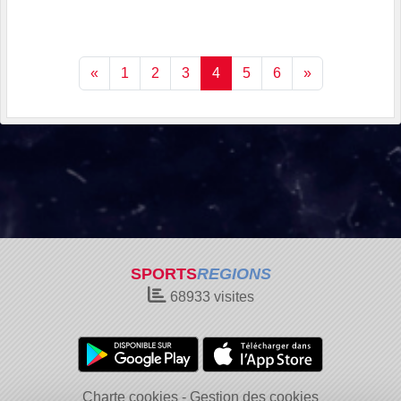
«
1
2
3
4
5
6
»
SPORTS
REGIONS
68933
visites
Charte cookies
Gestion des cookies