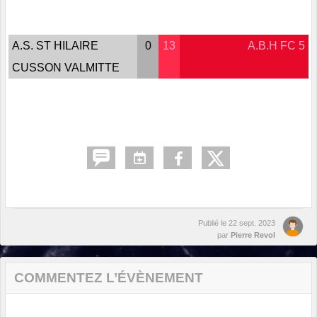
A.S. ST HILAIRE
0
13
A.B.H FC 5
CUSSON VALMITTE
Publié le
22 sept. 2023
par
Pierre Revol
COMMENTEZ L’ÉVÈNEMENT