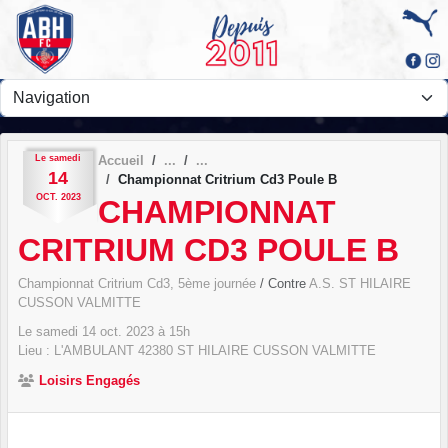
Panneau de gestion des cookies
Le
samedi
Accueil
14
Championnat Critrium Cd3 Poule B
OCT.
2023
CHAMPIONNAT
CRITRIUM CD3 POULE B
Championnat Critrium Cd3, 5ème journée
/ Contre
A.S. ST HILAIRE
CUSSON VALMITTE
Le
samedi
14
oct.
2023
à 15h
Lieu :
L'AMBULANT
42380
ST HILAIRE CUSSON VALMITTE
Loisirs Engagés