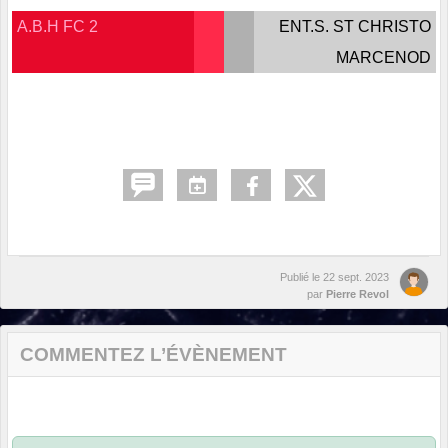
A.B.H FC 2
ENT.S. ST CHRISTO
MARCENOD
Publié le
22 sept. 2023
par
Pierre Revol
COMMENTEZ L’ÉVÈNEMENT