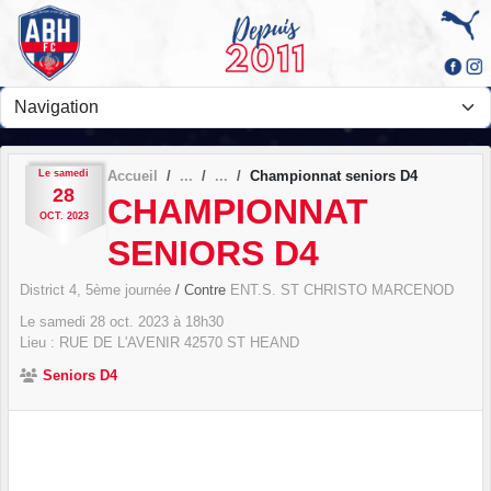
Panneau de gestion des cookies
Le
samedi
Accueil
Championnat seniors D4
28
CHAMPIONNAT
OCT.
2023
SENIORS D4
District 4, 5ème journée
/ Contre
ENT.S. ST CHRISTO MARCENOD
Le
samedi
28
oct.
2023
à 18h30
Lieu :
RUE DE L'AVENIR
42570
ST HEAND
Seniors D4