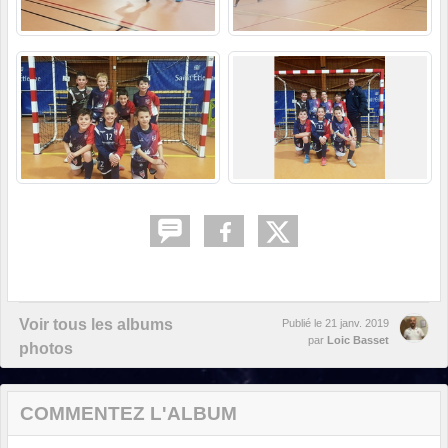
Voir tous les albums
Publié le
21 janv. 2019
par
Loic Basset
photos
COMMENTEZ L'ALBUM