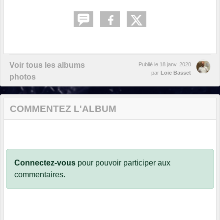
Voir tous les albums
Publié le
18 janv. 2020
par
Loic Basset
photos
COMMENTEZ L'ALBUM
Connectez-vous
pour pouvoir participer aux
commentaires.